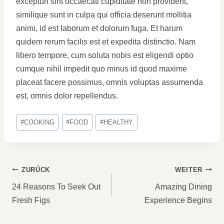
excepturi sint occaecati cupiditate non provident,
similique sunt in culpa qui officia deserunt mollitia
animi, id est laborum et dolorum fuga. Et harum
quidem rerum facilis est et expedita distinctio. Nam
libero tempore, cum soluta nobis est eligendi optio
cumque nihil impedit quo minus id quod maxime
placeat facere possimus, omnis voluptas assumenda
est, omnis dolor repellendus.
Schlagworte:
#
COOKING
#
FOOD
#
HEALTHY
BEITRAGSNAVIGATION
ZURÜCK
WEITER
24 Reasons To Seek Out
Amazing Dining
Fresh Figs
Experience Begins